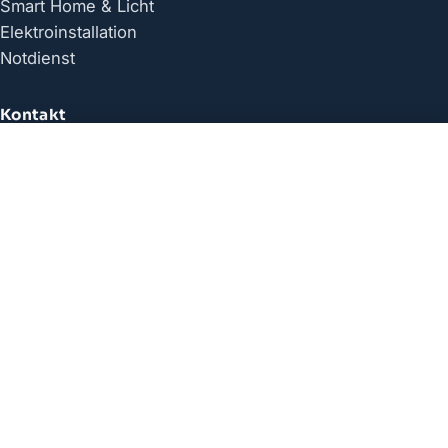
Smart Home & Licht
Elektroinstallation
Notdienst
Kontakt
089-69331076
Anrufen
Termin
0176-41952589 (mobil)
info@goehring-elektrotechnik.de
Friedenstraße 6, 85521 Ottobrunn
Rechtliches
Impressum
Datenschutz
Einsatzgebiet
Bewertungen
Widerruf