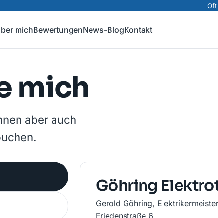
Oft
ber mich
Bewertungen
News-Blog
Kontakt
ie mich
önnen aber auch
buchen.
Göhring Elektro
Gerold Göhring, Elektrikermeister
Friedenstraße 6