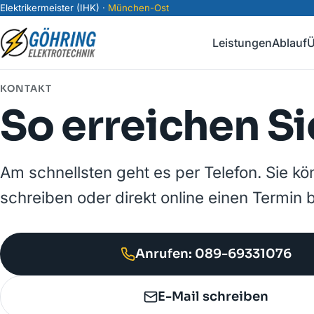
Elektrikermeister (IHK) ·
München-Ost
Leistungen
Ablauf
Ü
KONTAKT
So erreichen S
Am schnellsten geht es per Telefon. Sie k
schreiben oder direkt online einen Termin 
Anrufen: 089-69331076
E-Mail schreiben