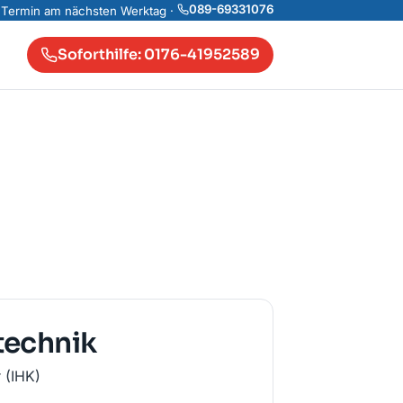
089-69331076
 Termin am nächsten Werktag ·
Soforthilfe: 0176-41952589
technik
 (IHK)