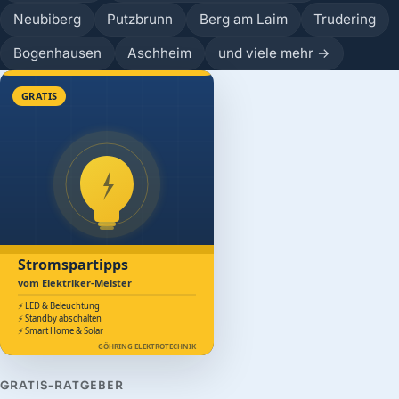
Neubiberg
Putzbrunn
Berg am Laim
Trudering
Bogenhausen
Aschheim
und viele mehr →
GRATIS
Stromspartipps
vom Elektriker-Meister
⚡ LED & Beleuchtung
⚡ Standby abschalten
⚡ Smart Home & Solar
GÖHRING ELEKTROTECHNIK
GRATIS-RATGEBER