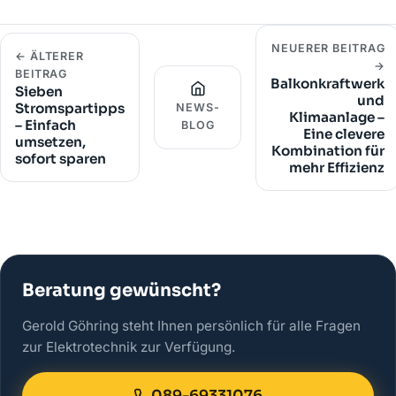
NEUERER BEITRAG
← ÄLTERER
→
BEITRAG
Balkonkraftwerk
Sieben
und
Stromspartipps
NEWS-
Klimaanlage –
– Einfach
BLOG
Eine clevere
umsetzen,
Kombination für
sofort sparen
mehr Effizienz
Beratung gewünscht?
Gerold Göhring steht Ihnen persönlich für alle Fragen
zur Elektrotechnik zur Verfügung.
089-69331076