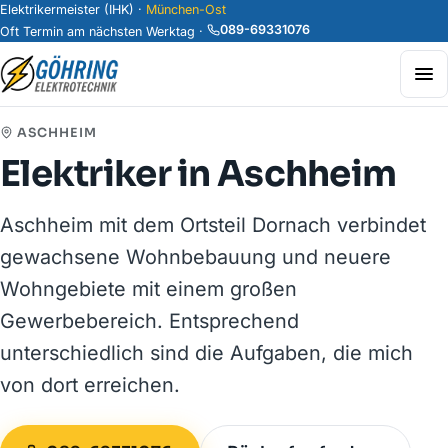
Elektrikermeister (IHK) ·
München-Ost
089-69331076
Oft Termin am nächsten Werktag ·
ASCHHEIM
Elektriker in Aschheim
Aschheim mit dem Ortsteil Dornach verbindet
gewachsene Wohnbebauung und neuere
Wohngebiete mit einem großen
Gewerbebereich. Entsprechend
unterschiedlich sind die Aufgaben, die mich
von dort erreichen.